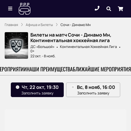
Главная
Афиша и Билеты
Сочи - Динамо Мн
Билеты на матч Сочи - Динамо Мн,
Континентальная хоккейная лига
ДС «Большой»
Континентальная Хоккейная Лига
0+
22 окт.
-
8 нояб.
МЕРОПРИЯТИИ
НАШИ ПРЕИМУЩЕСТВА
БЛИЖАЙШИЕ МЕРОПРИЯТИЯ