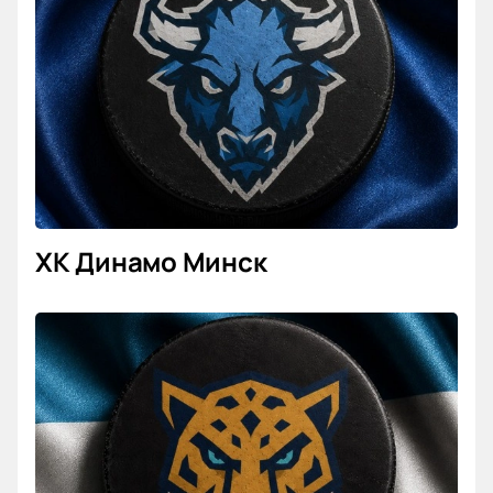
Купить билеты на матч «Сочи — Динамо Мн».
Континентальная хоккейная лига
можно быстро
и просто через наш сайт. Мы предлагаем выгодные
условия покупки: выбирайте лучшие места или
воспользуйтесь специальными предложениями
для групповых посещений.
Выберите места на схеме зала — найдите
оптимальный вариант по своим пожеланиям;
Оформите заказ прямо на сайте;
ВИП-ложи доступны для особых гостей;
ХК Динамо Минск
Корпоративным клиентам предоставим
специальные предложения;
Закажите билеты по телефону для вашего
удобства;
Цена зависит от выбранного сектора —
узнайте стоимость при выборе мест;
На сайте всегда актуальная информация о
цене и времени начала матча.
Наш сайт обеспечивает простой способ покупки