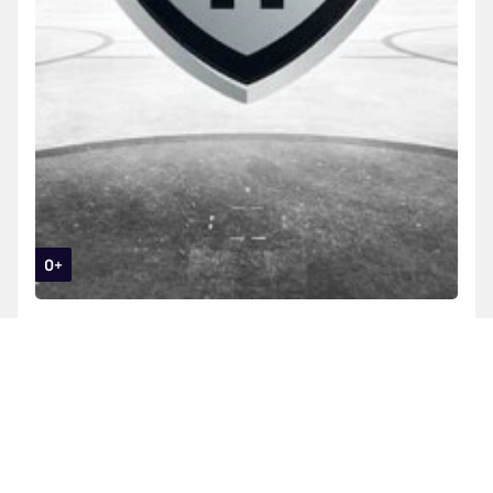
0+
Континентальная Хоккейная Лига
Сочи - Адмирал
30 ноября, 19:30
Сочи, ДС «Большой»
Купить билеты