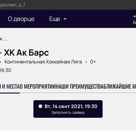
оспект, д. 7
+
О дворце
Еще
Б
 ...
- ХК Ак Барс
Континентальная Хоккейная Лига
0+
19:30
 И МЕСТА
О МЕРОПРИЯТИИ
НАШИ ПРЕИМУЩЕСТВА
БЛИЖАЙШИЕ М