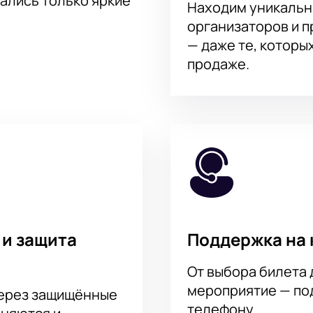
тались только яркие
Находим уникальн
организаторов и 
— даже те, которы
продаже.
 и защита
Поддержка на 
От выбора билета 
мероприятие — под
через защищённые
телефону.