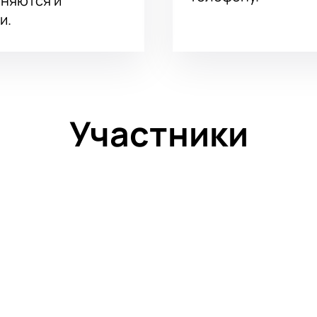
аняются и
и.
Участники