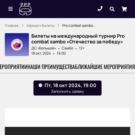
Главная
Афиша и Билеты
Pro combat sambo...
Билеты на международный турнир Pro
combat sambo «Отечество за победу»
ДС «Большой»
Самбо
12+
18 окт. 2024
19:00
МЕРОПРИЯТИИ
НАШИ ПРЕИМУЩЕСТВА
БЛИЖАЙШИЕ МЕРОПРИЯТИЯ