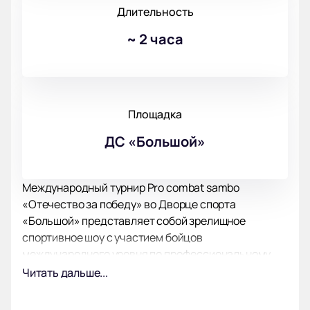
Длительность
~
2 часа
Площадка
ДС «Большой»
Международный турнир Pro combat sambo
«Отечество за победу» во Дворце спорта
«Большой» представляет собой зрелищное
спортивное шоу с участием бойцов
международного уровня по профессиональному
боевому самбо. В ходе бойцовского вечера
Читать дальше...
пройдет 12 профессиональных боев мирового
уровня в октагоне по правилам Pro combat sambo. В