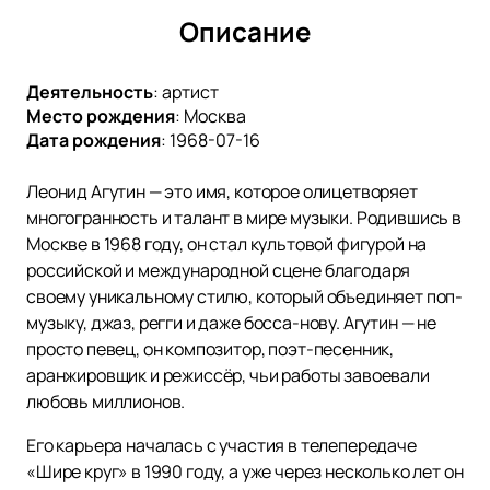
Описание
Деятельность
:
артист
Место рождения
:
Москва
Дата рождения
:
1968-07-16
Леонид Агутин — это имя, которое олицетворяет
многогранность и талант в мире музыки. Родившись в
Москве в 1968 году, он стал культовой фигурой на
российской и международной сцене благодаря
своему уникальному стилю, который объединяет поп-
музыку, джаз, регги и даже босса-нову. Агутин — не
просто певец, он композитор, поэт-песенник,
аранжировщик и режиссёр, чьи работы завоевали
любовь миллионов.
Его карьера началась с участия в телепередаче
«Шире круг» в 1990 году, а уже через несколько лет он