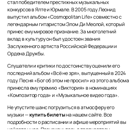
стал победителем престижных музыкальных
конкурсов в Ялте и Юрмале. В 2005 году Леонид
выпустил альбом «Cosmopolitan Life» совместно с
легендарным гитаристом Элом Ди Меолой, который
принес ему мировое признание. За многолетний
вклад в культуру он был удостоен звания
Заслуженного артиста Российской Федерации и
Ордена Дружбы.
Слушатели и критики по достоинству оценили его
последний альбом «Всё не зря», выпущенный в 2024
году. Песня «Бог об этом не просил» из этого альбома
принесла ему премию «Виктория» в номинациях
«Композитор года» и «Музыкальное видео года».
Не упустите шанс погрузиться в атмосферу его
музыки —
купить билеты
на нашем сайте. Все
подробности о расписании и афише мероприятий вы
найдете у нас. Познакомьтесь с творчеством
Леонида Агутина и откройте для себя мир музыки,